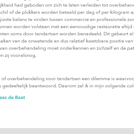
ijkheid had geboden om zich te laten verleiden tot overbeha
il of de plukkers worden betaald per dag of per kilogram ap
 juiste balans te vinden tussen commercie en professionele zor
nen worden volstaan met een eenvoudige restauratie altijd op 
ënten soms door tandartsen worden benadeeld. Dit gebeurt al
aken van de onwetende en dus relatief kwetsbare positie van 
 van overbehandeling moet onderkennen en zichzelf en de pat
n zij vooralsnog.
ag of overbehandeling voor tandartsen een dilemma is waarvoo
hts gedeeltelijk beantwoord. Daarom zal ik in mijn volgende 
Cees de Baat