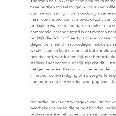
Thomson en zijn Oceanische coauteurs nemen 
twee partijen zoveel mogelijk van elkaar wille
commercialisering in de mondzorg waarneemba
maar een mooie, een stralende of zelfs een sex
praktijken waarin de tandartsen zich er niet
commercialiserende trend is dat mensen naar 
praktijk die zich profileert als “de narcoset
dagen per maand narcosedagen hebben, naast
wachtlijsten en kunt u zeer snel behandeld w
geïndiceerd, wordt kennelijk niet beoordeeld.
stelling. Laat echter duidelijk zijn dat dit i
het genoemde artikel wordt overbehandeling 
klinische rechtvaardiging of als zorgverlening
een begrip dat kan worden weergegeven als eth
Het artikel bevat een weergave van interview
overbehandelingen die ze ooit hadden verrich
professionele en ethische normen en waarden