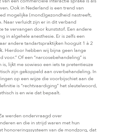
an een commerciële interactie sprake is als
geven. Ook in Nederland is een trend van
oed mogelijke (mond)gezondheid nastreeft,
 Naar verluidt zijn er in dit verband
ze te vervangen door kunststof. Een andere
in algehele anesthesie. Er is zelfs een
Waar andere tandartspraktijken hooguit 1 à 2
. Hierdoor hebben wij bijna geen lange
id voor.” Of een “narcosebehandeling” is
s, lijkt me sowieso een iets te pretentieuze
omatisch zijn gekoppeld aan overbehandeling. In
ngen op een wijze die voorbijschiet aan de
efinitie is “rechtvaardiging” het sleutelwoord,
hisch is en wie dat bepaalt.
n. Ze werden ondervraagd over
nderen en die in strijd waren met hun
 het honoreringssysteem van de mondzorg, dat