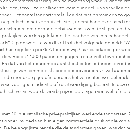
een commercialisering van de mondzorg waar. Zijvinden dat v
n krijgen, terwijl ze er elkaar zo weinig mogelijk voor willen 
ar. Het aantal tandartspraktijken dat niet primair een zo g
y glimlach in het vooruitzicht stelt, neemt hand over hand toe.
 voor schamen om gezonde gebitsweefsels weg te slijpen en de
praktijken worden gelokt met het aanbod van een behandeling 
andarts”. Op de website wordt vol trots het volgende gemeld: “
 hun reguliere praktijk, hebben wij 2 narcosedagen per week
orden. Reeds 14.500 patiënten gingen u naar volle tevredenhe
 En dat van het genoemde aantal patiënten iedereen tevreden i
llustraties zijn van commercialisering die bovendien vrijwel aut
in de mondzorg gedefinieerd als het verrichten van behandeli
 waarvoor geen indicatie of rechtvaardiging bestaat. In deze d
isch verantwoord. Daarbij rijzen de vragen wat wel of niet et
s met 20 in Australische privépraktijken werkende tandartse
t onder invloed van hun eigen commerciële druk of die van a
. De belangrijkste reactie die de tandartsen gaven, was dat