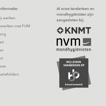
informatie:
Al onze tandartsen en
mondhygiënisten zijn
ij werken
aangesloten bij:
werken met FUM
zorg
eit
en
ct
ures
atiefolders