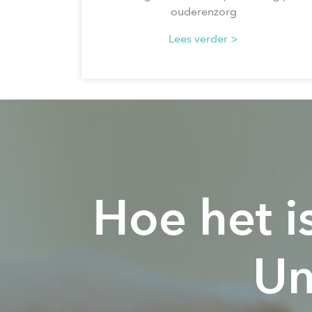
ouderenzorg
Lees verder >
Hoe het i
Un