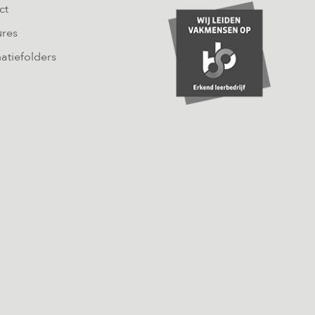
ct
ures
atiefolders