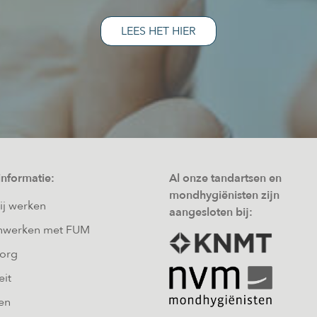
LEES HET HIER
informatie:
Al onze tandartsen en
mondhygiënisten zijn
ij werken
aangesloten bij:
werken met FUM
zorg
eit
en