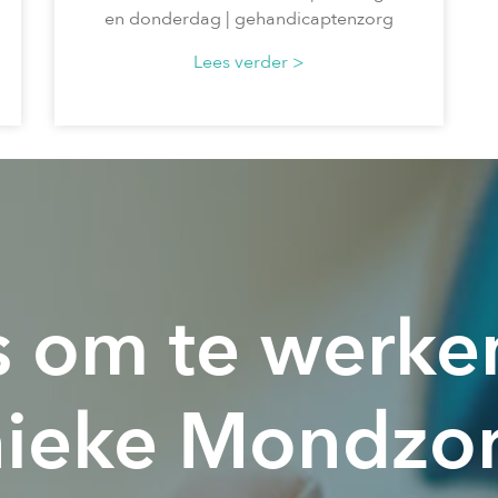
en donderdag | gehandicaptenzorg
Lees verder >
s om te werken
ieke Mondzo