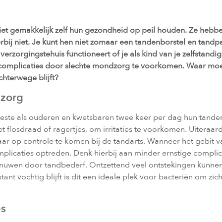
 gemakkelijk zelf hun gezondheid op peil houden. Ze hebben 
rbij niet. Je kunt hen niet zomaar een tandenborstel en tandp
verzorgingstehuis functioneert of je als kind van je zelfstan
complicaties door slechte mondzorg te voorkomen. Waar moet 
hterwege blijft?
dzorg
et beste als ouderen en kwetsbaren twee keer per dag hun tan
t flosdraad of ragertjes, om irritaties te voorkomen. Uitera
ar op controle te komen bij de tandarts. Wanneer het gebit 
icaties optreden. Denk hierbij aan minder ernstige complicat
nuwen door tandbederf. Ontzettend veel ontstekingen kunnen 
nt vochtig blijft is dit een ideale plek voor bacteriën om zi
es