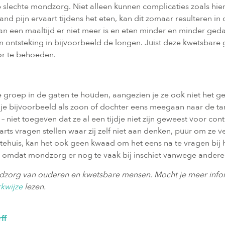
p slechte mondzorg. Niet alleen kunnen complicaties zoals h
d pijn ervaart tijdens het eten, kan dit zomaar resulteren in 
van een maaltijd er niet meer is en eten minder en minder ged
n ontsteking in bijvoorbeeld de longen. Juist deze kwetsbare 
or te behoeden.
re groep in de gaten te houden, aangezien je ze ook niet het ge
je bijvoorbeeld als zoon of dochter eens meegaan naar de ta
– niet toegeven dat ze al een tijdje niet zijn geweest voor con
rts vragen stellen waar zij zelf niet aan denken, puur om ze v
tehuis, kan het ook geen kwaad om het eens na te vragen bij 
 omdat mondzorg er nog te vaak bij inschiet vanwege andere
ondzorg van ouderen en kwetsbare mensen. Mocht je meer inf
kwijze
lezen.
ff