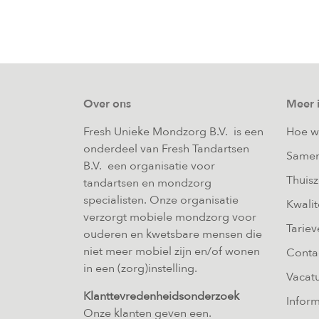
Over ons
Meer 
Fresh Unieke Mondzorg B.V. is een
Hoe w
onderdeel van Fresh Tandartsen
Samen
B.V. een organisatie voor
Thuis
tandartsen en mondzorg
specialisten. Onze organisatie
Kwalit
verzorgt mobiele mondzorg voor
Tariev
ouderen en kwetsbare mensen die
niet meer mobiel zijn en/of wonen
Conta
in een (zorg)instelling.
Vacat
Klanttevredenheidsonderzoek
Inform
Onze klanten geven een.