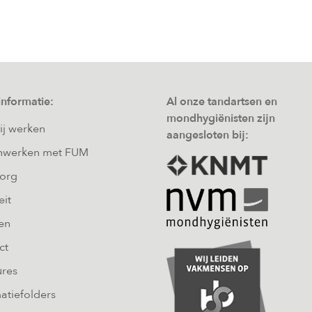
informatie:
Al onze tandartsen en
mondhygiënisten zijn
ij werken
aangesloten bij:
werken met FUM
zorg
eit
en
ct
ures
atiefolders